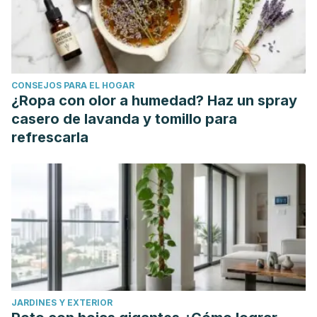
ITC. (2010). Preguntas más frecuentes. En
Guía de
Indicaciones Geográficas
. United Nations.
CONSEJOS PARA EL HOGAR
¿Ropa con olor a humedad? Haz un spray
casero de lavanda y tomillo para
refrescarla
JARDINES Y EXTERIOR