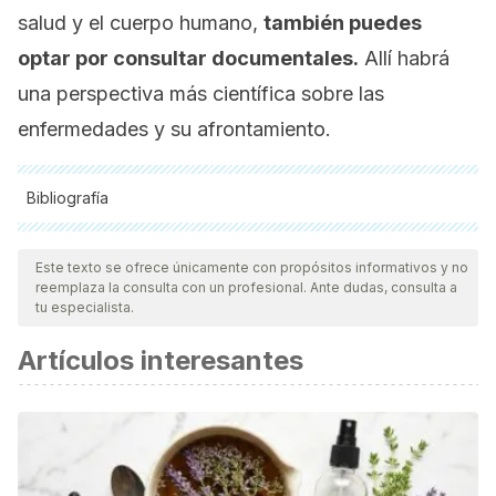
salud y el cuerpo humano,
también puedes
optar por consultar documentales.
Allí habrá
una perspectiva más científica sobre las
enfermedades y su afrontamiento.
Bibliografía
Todas las fuentes citadas fueron revisadas a profundidad por
nuestro equipo, para asegurar su calidad, confiabilidad,
Este texto se ofrece únicamente con propósitos informativos y no
reemplaza la consulta con un profesional. Ante dudas, consulta a
vigencia y validez.
La bibliografía de este artículo fue
tu especialista.
considerada confiable y de precisión académica o
Artículos interesantes
científica.
del Pino, A. M. R. (2020, mayo 27).
El verdadero Patch
Adams: racismo, risas, dos amores y una financiación que
nunca llega
. El Mundo.
https://www.elmundo.es/loc/celebrities/2020/05/28/5ece1c