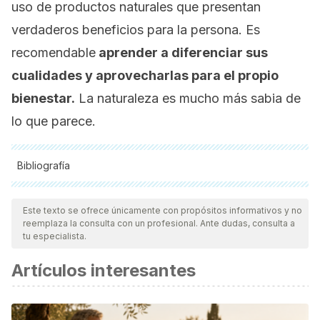
uso de productos naturales que presentan
verdaderos beneficios para la persona. Es
recomendable
aprender a diferenciar sus
cualidades y aprovecharlas para el propio
bienestar.
La naturaleza es mucho más sabia de
lo que parece.
Bibliografía
Todas las fuentes citadas fueron revisadas a profundidad por
nuestro equipo, para asegurar su calidad, confiabilidad,
Este texto se ofrece únicamente con propósitos informativos y no
reemplaza la consulta con un profesional. Ante dudas, consulta a
vigencia y validez.
La bibliografía de este artículo fue
tu especialista.
considerada confiable y de precisión académica o
Artículos interesantes
científica.
Verma, R. S., Rahman, L. U., Chanotiya, C. S., Verma, R. K.,
Chauhan, A., Yadav, A., … Yadav, A. K. (2010). Esential oil