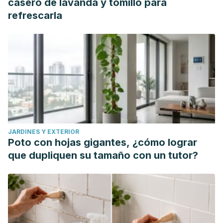
casero de lavanda y tomillo para
A., Lurie, G., Thompson, P. J., ... & Cushing-Haugen, K.
refrescarla
(2013). Genital powder use and risk of ovarian cancer: a
pooled analysis of 8,525 cases and 9,859 controls.
Cancer
prevention research
,
6
(8), 811-821.
https://www.ncbi.nlm.nih.gov/pmc/articles/PMC3766843/
JARDINES Y EXTERIOR
Poto con hojas gigantes, ¿cómo lograr
que dupliquen su tamaño con un tutor?