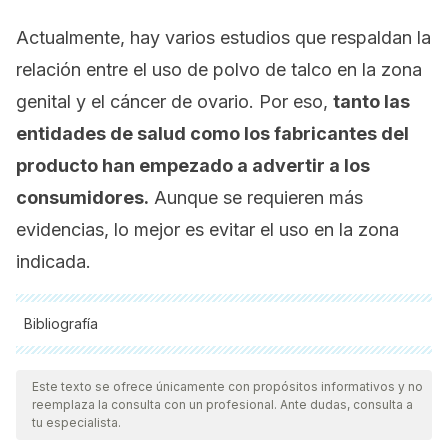
Actualmente, hay varios estudios que respaldan la
relación entre el uso de polvo de talco en la zona
genital y el cáncer de ovario. Por eso,
tanto las
entidades de salud como los fabricantes del
producto han empezado a advertir a los
consumidores.
Aunque se requieren más
evidencias, lo mejor es evitar el uso en la zona
indicada.
Bibliografía
Todas las fuentes citadas fueron revisadas a profundidad por
nuestro equipo, para asegurar su calidad, confiabilidad,
Este texto se ofrece únicamente con propósitos informativos y no
reemplaza la consulta con un profesional. Ante dudas, consulta a
vigencia y validez.
La bibliografía de este artículo fue
tu especialista.
considerada confiable y de precisión académica o