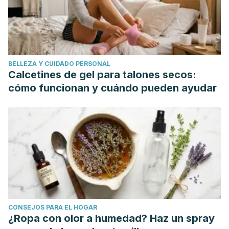
https://link.springer.com/article/10.1007/s10552-011-9894-5
Merritt, M. A., Green, A. C., Nagle, C. M., Webb, P. M., &
Australian Cancer Study (Ovarian Cancer) and
Australian Ovarian Cancer Study Group.
(2008). Talcum
BELLEZA Y CUIDADO PERSONAL
powder, chronic pelvic inflammation and NSAIDs in relation
Calcetines de gel para talones secos:
to risk of epithelial ovarian cancer.
International journal of
cómo funcionan y cuándo pueden ayudar
cancer
,
122
(1), 170-176.
https://onlinelibrary.wiley.com/doi/full/10.1002/ijc.23017
American Cancer Society
. (2014). Talcum Powder and
Cancer.
https://www.cancer.org/cancer/cancer-
causes/talcum-powder-and-cancer.html?mod=article_inline
Johnson, G. L.
(2018). Johnson knew for decades that
asbestos lurked in its Baby Powder.
Reuters. com
.
https://www.reuters.com/investigates/special-
CONSEJOS PARA EL HOGAR
report/johnsonandjohnson-cancer/
¿Ropa con olor a humedad? Haz un spray
Terry, K. L., Karageorgi, S., Shvetsov, Y. B., Merritt, M.