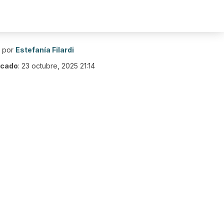
o por
Estefanía Filardi
icado
:
23 octubre, 2025 21:14