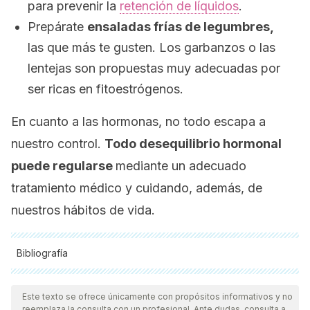
para prevenir la
retención de líquidos
.
Prepárate
ensaladas frías de legumbres,
las que más te gusten. Los garbanzos o las
lentejas son propuestas muy adecuadas por
ser ricas en fitoestrógenos.
En cuanto a las hormonas, no todo escapa a
nuestro control.
Todo desequilibrio hormonal
puede regularse
mediante un adecuado
tratamiento médico y cuidando, además, de
nuestros hábitos de vida.
Bibliografía
Todas las fuentes citadas fueron revisadas a profundidad por
nuestro equipo, para asegurar su calidad, confiabilidad,
Este texto se ofrece únicamente con propósitos informativos y no
reemplaza la consulta con un profesional. Ante dudas, consulta a