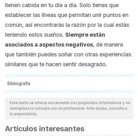
tienen cabida en tu día a día. Solo tienes que
establecer las líneas que permitan unir puntos en
común, así encontrarás la razón por la cual estás
teniendo estos sueños.
Siempre están
asociados a aspectos negativos
, de manera
que también puedes soñar con otras experiencias
similares que te hacen sentir desagrado.
Bibliografía
Todas las fuentes citadas fueron revisadas a profundidad por
nuestro equipo, para asegurar su calidad, confiabilidad,
Este texto se ofrece únicamente con propósitos informativos y no
reemplaza la consulta con un profesional. Ante dudas, consulta a
vigencia y validez.
La bibliografía de este artículo fue
tu especialista.
considerada confiable y de precisión académica o
Artículos interesantes
científica.
Barone, D. A. (2020). Dream enactment behavior—a real