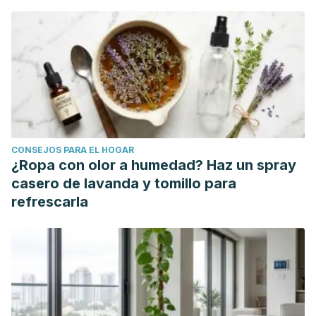
nightmare: a review of post-traumatic stress disorder, REM
sleep behavior disorder, and trauma-associated sleep
disorder.
Journal of Clinical Sleep Medicine
,
16
(11), 1943-
1948. Disponible en:
https://jcsm.aasm.org/doi/full/10.5664/jcsm.8758
Spoormaker, V. I. & Montgomery, P. (2008). Disturbed
sleep in post-traumatic stress disorder: secondary
CONSEJOS PARA EL HOGAR
symptom or core feature?
Sleep medicine reviews
,
12
(3),
¿Ropa con olor a humedad? Haz un spray
169-184. Disponible en:
casero de lavanda y tomillo para
https://www.sciencedirect.com/science/article/abs/pii/S108
refrescarla