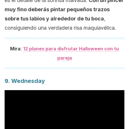
es el detalle de la sonrisa malvada.
Con un pincel
muy fino deberás pintar pequeños trazos
sobre tus labios y alrededor de tu boca
,
consiguiendo una verdadera risa maquiavélica.
:
Mira
12 planes para disfrutar Halloween con tu
pareja
9. Wednesday