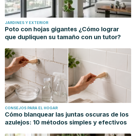
2010. https://agroambient.gva.es/va/web/medio-
natural/principales-enfermedades-y-fisiopatias-
JARDINES Y EXTERIOR
detectadas-70866
Poto con hojas gigantes ¿Cómo lograr
¿Qué es Phytophphora? Universidad Estatal de Oregón.
que dupliquen su tamaño con un tutor?
Estados Unidos. https://agsci.oregonstate.edu/osu-nursery-
greenhouse-and-christmas-trees/%C2%BFqu%C3%A9-
es-phytophthora
CONSEJOS PARA EL HOGAR
Cómo blanquear las juntas oscuras de los
azulejos: 10 métodos simples y efectivos