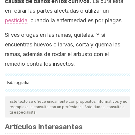
causas de daños en los cultivos.
La cura está
en retirar las partes afectadas o utilizar un
pesticida
, cuando la enfermedad es por plagas.
Si ves orugas en las ramas, quítalas. Y si
encuentras huevos o larvas, corta y quema las
ramas, además de rociar el arbusto con el
remedio contra los insectos.
Bibliografía
Todas las fuentes citadas fueron revisadas a profundidad por
nuestro equipo, para asegurar su calidad, confiabilidad,
Este texto se ofrece únicamente con propósitos informativos y no
reemplaza la consulta con un profesional. Ante dudas, consulta a
vigencia y validez.
La bibliografía de este artículo fue
tu especialista.
considerada confiable y de precisión académica o
Artículos interesantes
científica.
Enebro común (Juniperus communis). Guía de cuidados.