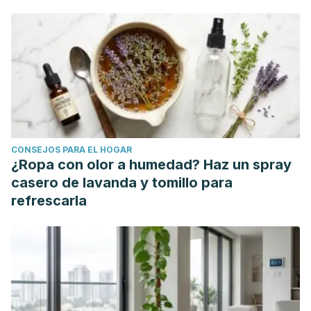
Picture This.
https://www.picturethisai.com/es/care/Juniperus_communis.html
Enebro. Juniperus communis L. IQB. Medciclopedia.
https://www.minsal.cl/portal/url/item/7d98ad06d32d83d5e04
Gómez Paso A, Paül V. Taxonomía, corología y dinámica
del matorral de enebro rastrero en dos localidades
extremas: los macizos de Trevinca (Galicia/León) y del
CONSEJOS PARA EL HOGAR
Montseny (Cataluña). Congreso Iberoamericano de
¿Ropa con olor a humedad? Haz un spray
Biogeografía. España; 2020.
casero de lavanda y tomillo para
https://www.researchgate.net/profile/Valeria-
refrescarla
Pauel/publication/343112666_Taxonomia_corologia_y_dinamic
corologia-y-dinamica-del-matorral-de-enebro-rastrero-en-
dos-localidades-extremas-los-macizos-de-Trevinca-
Galicia-Leon-y-del-Montseny-Cataluna.pdf
Principales enfermedades y fisiopatías detectadas.
Generalitat Valenciana. Consejería de Agricultura. España;