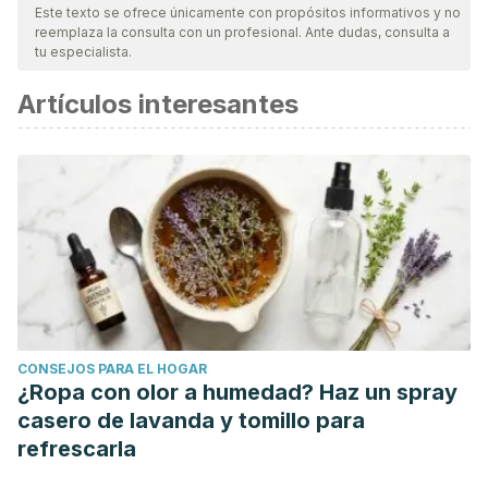
nuestro equipo, para asegurar su calidad, confiabilidad,
Este texto se ofrece únicamente con propósitos informativos y no
reemplaza la consulta con un profesional. Ante dudas, consulta a
vigencia y validez.
La bibliografía de este artículo fue
tu especialista.
considerada confiable y de precisión académica o
Artículos interesantes
científica.
Mulé C. Jardines terapéuticos. Rev Unifé. 2015: 20 (2); 139-
155.
Andrade B, Ochoa D, Andrea E. Sistema de diseños de
jardines itinerantes. Los jardines en espacios de
exposición. Ecuador: Universidad de Azuay; 2019.
Martínez A. Manual de criterios de diseño en jardines
urbanos. Guatemala: Universidad de San Carlos de
Guatemala; 2012.
CONSEJOS PARA EL HOGAR
¿Ropa con olor a humedad? Haz un spray
casero de lavanda y tomillo para
refrescarla