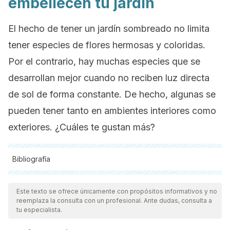
embellecen tu jardín
El hecho de tener un jardín sombreado no limita
tener especies de flores hermosas y coloridas.
Por el contrario, hay muchas especies que se
desarrollan mejor cuando no reciben luz directa
de sol de forma constante. De hecho, algunas se
pueden tener tanto en ambientes interiores como
exteriores. ¿Cuáles te gustan más?
Bibliografía
Todas las fuentes citadas fueron revisadas a profundidad por
nuestro equipo, para asegurar su calidad, confiabilidad,
Este texto se ofrece únicamente con propósitos informativos y no
reemplaza la consulta con un profesional. Ante dudas, consulta a
vigencia y validez.
La bibliografía de este artículo fue
tu especialista.
considerada confiable y de precisión académica o