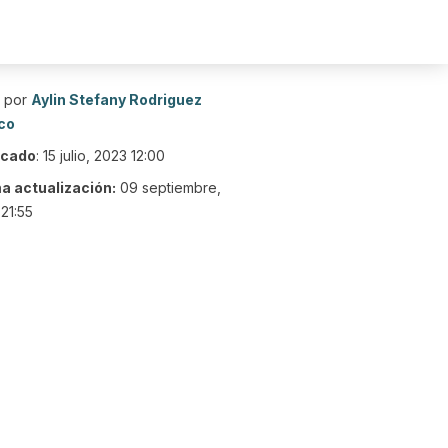
o por
Aylin Stefany Rodriguez
co
icado
:
15 julio, 2023 12:00
ma actualización:
09 septiembre,
21:55