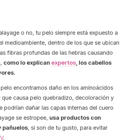
alayage
o no, tu pelo siempre está expuesto a
el medioambiente, dentro de los que se ubican
 las fibras profundas de las hebras causando
e,
como lo explican
expertos
, los cabellos
yores.
el pelo encontramos daño en los aminoácidos
ar que causa pelo quebradizo, decoloración y
ue podrían dañar las capas internas del cuero
ayage
se estropee,
usa productos con
y pañuelos
, si son de tu gusto, para evitar
V
.