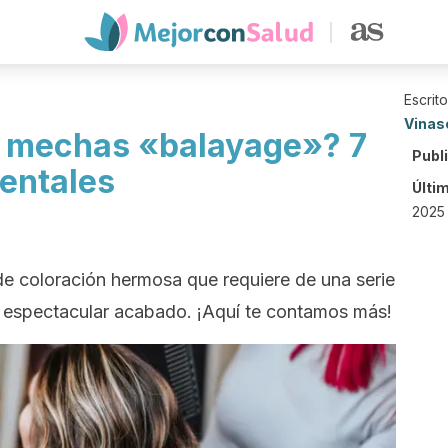
Escrit
Vinas
s mechas «balayage»? 7
Publ
entales
Últi
2025 
de coloración hermosa que requiere de una serie
 espectacular acabado. ¡Aquí te contamos más!