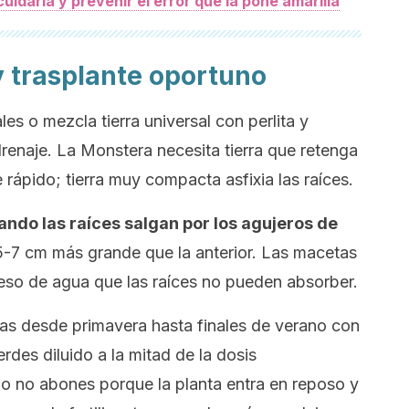
uidarla y prevenir el error que la pone amarilla
y trasplante oportuno
les o mezcla tierra universal con perlita y
drenaje. La Monstera necesita tierra que retenga
ápido; tierra muy compacta asfixia las raíces.
ndo las raíces salgan por los agujeros de
5-7 cm más grande que la anterior. Las macetas
so de agua que las raíces no pueden absorber.
 desde primavera hasta finales de verano con
verdes diluido a la mitad de la dosis
o no abones porque la planta entra en reposo y