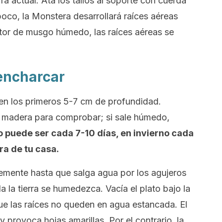
ra actual. Ata los tallos al soporte con cuerda
poco, la Monstera desarrollará raíces aéreas
tutor de musgo húmedo, las raíces aéreas se
 encharcar
 en los primeros 5-7 cm de profundidad.
e madera para comprobar; si sale húmedo,
 puede ser cada 7-10 días, en invierno cada
ra de tu casa.
mente hasta que salga agua por los agujeros
 la tierra se humedezca. Vacía el plato bajo la
e las raíces no queden en agua estancada. El
y provoca hojas amarillas. Por el contrario, la