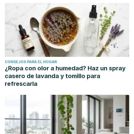
compañía, personalidad humana y los beneficios
percibidos por los custodios. PSIENCIA. Revista
Latinoamericana de Ciencia Psicológica [Internet].
2016;8(2):1-19. Recuperado de:
https://www.redalyc.org/articulo.oa?id=333147069001
Jakovcevic, A, Bentosela, M Rasgos del temperamento de
los perros domésticos (canis familiaris): evaluaciones
CONSEJOS PARA EL HOGAR
conductuales. [Internet]. Universidad Nacional de
¿Ropa con olor a humedad? Haz un spray
Colombia; 2009 [citado: 2022, mayo] Universidad Nacional
casero de lavanda y tomillo para
de Colombia Revistas electrónicas UN Revista Colombiana
refrescarla
de Psicología.