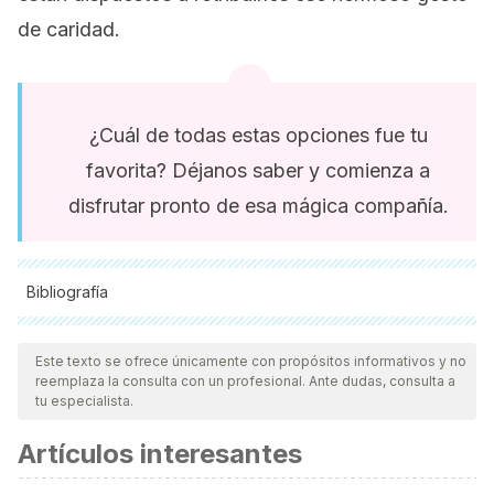
de caridad.
¿Cuál de todas estas opciones fue tu
favorita? Déjanos saber y comienza a
disfrutar pronto de esa mágica compañía.
Bibliografía
Todas las fuentes citadas fueron revisadas a profundidad por
nuestro equipo, para asegurar su calidad, confiabilidad,
Este texto se ofrece únicamente con propósitos informativos y no
reemplaza la consulta con un profesional. Ante dudas, consulta a
vigencia y validez.
La bibliografía de este artículo fue
tu especialista.
considerada confiable y de precisión académica o
Artículos interesantes
científica.
Olarte, María Alejandra , Díaz Videla, Marcos , Animales de