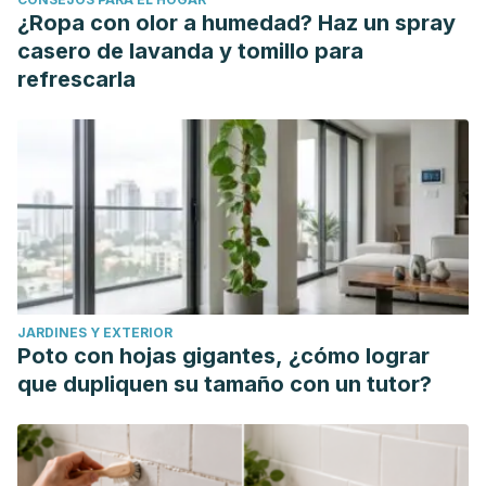
Desarrollo de la microbiota gastrointestinal en lactantes
¿Ropa con olor a humedad? Haz un spray
y su rol en salud y enfermedad. ARS MEDICA Revista
casero de lavanda y tomillo para
de Ciencias Médicas. 1974: 3 (10); 35-43.
refrescarla
Infante, D., Segarra, O., & Le Luyer, B.Dietary treatment
of colic caused by excess gas in infants: biochemical
evidence. World journal of gastroenterology: WJG.
2011: 17(16); 2104.
Llewellyn-Jones, J. D. Breastfeeding: a peaceful burp?.
The Medical journal of Australia. 1980: 2 (8); 456-457.
Riitta S., M. Infantile colic: occurrence and risk factors.
Eur J Pediatr. 1984; 143: 108–111.
JARDINES Y EXTERIOR
Sferra, T. J., & Heitlinger, L. A. Gastrointestinal gas
Poto con hojas gigantes, ¿cómo lograr
formation and infantile colic. Pediatric Clinics. 1996:
que dupliquen su tamaño con un tutor?
43(2); 489-510.
Vega Franco, Leopoldo. Rev. invest. clín ; 45(6): 605-12,
nov.-dic. 1993. Desarrollo del aparato digestivo: