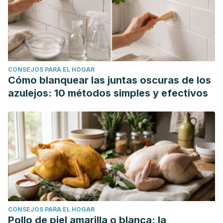
implicaciones médico-dietéticas en lactantes.
https://pesquisa.bvsalud.org/portal/resource/pt/lil-
138983
Can Fam Physician. 2019 Mar; 65(3): 204–211.
“Something is wrong with your milk”.
CONSEJOS PARA EL HOGAR
https://www.ncbi.nlm.nih.gov/pmc/articles/PMC6515974/
Cómo blanquear las juntas oscuras de los
Korean J Pediatr. 2017 Mar; 60(3): 70–76. Published
azulejos: 10 métodos simples y efectivos
online 2017 Mar 27. doi: 10.3345/kjp.2017.60.3.70.
Maternal food restrictions during breastfeeding.
https://www.ncbi.nlm.nih.gov/pmc/articles/PMC5383635/
Child Care Health Dev. 2015 Jan;41(1):52-6. doi:
10.1111/cch.12166. Epub 2014 Jun 9. A randomized
controlled trial of burping for the prevention of colic
and regurgitation in healthy infants.
https://pubmed.ncbi.nlm.nih.gov/24910161/
CONSEJOS PARA EL HOGAR
AMA Pediatr. 2014 Mar;168(3):228-33. Prophylactic use
Pollo de piel amarilla o blanca: la