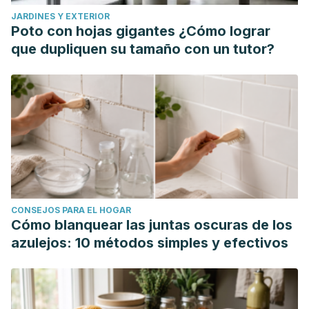
Monoparentalidad, trabajo y familia. Disponible en:
JARDINES Y EXTERIOR
https://e-archivo.uc3m.es/handle/10016/20244#preview
Poto con hojas gigantes ¿Cómo lograr
Vásquez Fajardo, V. T. (2015). Estilos de crianza en familias
que dupliquen su tamaño con un tutor?
monoparentales con hijos únicos.
https://www.lareferencia.info/vufind/Record/EC_a794e9a3
CONSEJOS PARA EL HOGAR
Cómo blanquear las juntas oscuras de los
azulejos: 10 métodos simples y efectivos