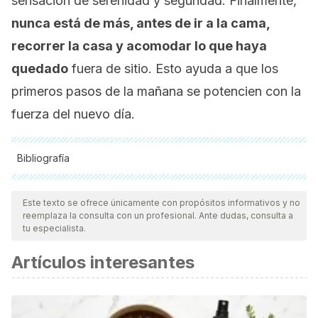
sensación de serenidad y seguridad. Finalmente,
nunca está de más, antes de ir a la cama,
recorrer la casa y acomodar lo que haya
quedado
fuera de sitio. Esto ayuda a que los
primeros pasos de la mañana se potencien con la
fuerza del nuevo día.
Bibliografía
Todas las fuentes citadas fueron revisadas a profundidad por
nuestro equipo, para asegurar su calidad, confiabilidad,
Este texto se ofrece únicamente con propósitos informativos y no
reemplaza la consulta con un profesional. Ante dudas, consulta a
vigencia y validez.
La bibliografía de este artículo fue
tu especialista.
considerada confiable y de precisión académica o
Artículos interesantes
científica.
Avilés Hernández, M. (2013). Origen del concepto de
«monoparentalidad». Un ejercicio de contextualización