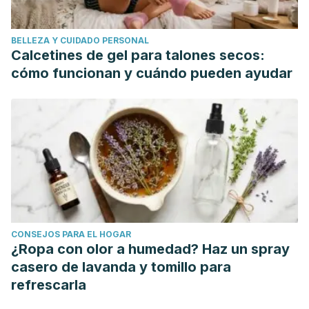
https://www.mayoclinic.org/es-es/healthy-
lifestyle/pregnancy-week-by-week/expert-
BELLEZA Y CUIDADO PERSONAL
answers/round-ligament-pain/faq-20380879
Calcetines de gel para talones secos:
American Pregnancy Association.
(2019).
Braxton Hicks
cómo funcionan y cuándo pueden ayudar
Contractions: Causes And Treatment
. [online].
https://americanpregnancy.org/labor-and-birth/braxton-
hicks/
Herrero, B. T., Martínez, M. R., García, R. P., Gutiérrez,
L., Plaza, M. L., Ferrer, A. R., & Cabañero, M. J.
(2001).
Evolución de los signos y síntomas gastrointestinales
durante el embarazo y el puerperio.
Investigación y
Educación en
CONSEJOS PARA EL HOGAR
Enfermería
,
19
(1).
https://dps.ua.es/es/documentos/pdf/1999/
¿Ropa con olor a humedad? Haz un spray
de-los-signos-y-sintomas.pdf
casero de lavanda y tomillo para
refrescarla