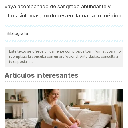
vaya acompañado de sangrado abundante y
otros síntomas,
no dudes en llamar a tu médico
.
Bibliografía
Todas las fuentes citadas fueron revisadas a profundidad por
nuestro equipo, para asegurar su calidad, confiabilidad,
Este texto se ofrece únicamente con propósitos informativos y no
reemplaza la consulta con un profesional. Ante dudas, consulta a
vigencia y validez.
La bibliografía de este artículo fue
tu especialista.
considerada confiable y de precisión académica o
Artículos interesantes
científica.
Tineo, R., & Benjamín, I.
(1999). Hemorragias del primer
trimestre.
Obstetricia Moderna. 3ª edición. Caracas:
Editorial Mc Graw-Hill Interamericana
, 234-239.
http://www.fertilab.net/descargables/publicaciones/obstetric
Clinic, M.
(2018).
¿Qué Causa Dolor En Los Ligamentos
Redondos Durante El Embarazo?
. [online] Mayo Clinic.