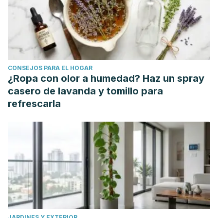
Kooti W, Daraei N. A Review of the Antioxidant Activity of
Celery ( Apium graveolens L). J Evid Based
Complementary Altern Med. 2017 Oct;22(4):1029-1034. doi:
10.1177/2156587217717415. Epub 2017 Jul 13. PMID:
28701046; PMCID: PMC5871295.
CONSEJOS PARA EL HOGAR
Pauff JM, Hille R. Inhibition studies of bovine xanthine
¿Ropa con olor a humedad? Haz un spray
oxidase by luteolin, silibinin, quercetin, and curcumin. J Nat
casero de lavanda y tomillo para
Prod. 2009 Apr;72(4):725-31. doi: 10.1021/np8007123. PMID:
refrescarla
19388706; PMCID: PMC2673521.
Moghadam MH, Imenshahidi M, Mohajeri SA.
Antihypertensive effect of celery seed on rat blood
pressure in chronic administration. J Med Food. 2013
Jun;16(6):558-63. doi: 10.1089/jmf.2012.2664. Epub 2013 Jun
4. PMID: 23735001; PMCID: PMC3684138.
Dianat M, Veisi A, Ahangarpour A, Fathi Moghaddam H. The
effect of hydro-alcoholic celery (Apiumgraveolens) leaf
JARDINES Y EXTERIOR