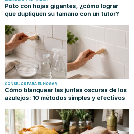
extract on cardiovascular parameters and lipid profile in
Poto con hojas gigantes, ¿cómo lograr
animal model of hypertension induced by fructose.
que dupliquen su tamaño con un tutor?
Avicenna J Phytomed. 2015 May-Jun;5(3):203-9. PMID:
26101753; PMCID: PMC4469955.
CONSEJOS PARA EL HOGAR
Cómo blanquear las juntas oscuras de los
azulejos: 10 métodos simples y efectivos