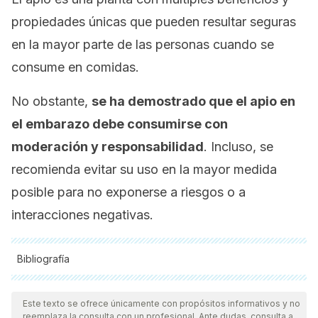
propiedades únicas que pueden resultar seguras
en la mayor parte de las personas cuando se
consume en comidas.
No obstante,
se ha demostrado que el apio en
el embarazo debe consumirse con
moderación y responsabilidad
. Incluso, se
recomienda evitar su uso en la mayor medida
posible para no exponerse a riesgos o a
interacciones negativas.
Bibliografía
Todas las fuentes citadas fueron revisadas a profundidad por
nuestro equipo, para asegurar su calidad, confiabilidad,
Este texto se ofrece únicamente con propósitos informativos y no
reemplaza la consulta con un profesional. Ante dudas, consulta a