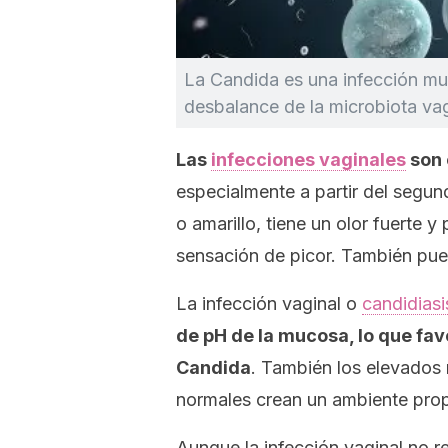
La
Candida
es una infección mu
desbalance de la microbiota vag
Las
infecciones vaginales
son 
especialmente a partir del segun
o amarillo, tiene un olor fuerte 
sensación de picor. También puede
La infección vaginal o
candidiasi
de pH de la mucosa, lo que fav
Candida
. También los elevados 
normales crean un ambiente prop
Aunque la infección vaginal no r