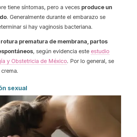
pre tiene síntomas, pero a veces
produce un
ado
. Generalmente durante el embarazo se
terminar si hay vaginosis bacteriana.
 rotura prematura de membrana, partos
 espontáneos
, según evidencia este
estudio
ía y Obstetricia de México
. Por lo general, se
n crema.
ón sexual