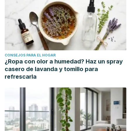
escuelas: hechos e intervenciones.
Centro de
investigación para la Promoción de la Salud, Universidad
de Bergen, Noruega
,
2
.
https://www.researchgate.net/profile/Dan_Olweus/publi
Armenta, M. F., & Romero, J. C. G.
(2008).
Consecuencias de la violencia familiar experimentada
CONSEJOS PARA EL HOGAR
directa e indirectamente en niños: depresión, ansiedad,
¿Ropa con olor a humedad? Haz un spray
conducta antisocial y ejecución académica.
Revista
casero de lavanda y tomillo para
mexicana de psicología
,
25
(2), 237-248.
refrescarla
https://www.redalyc.org/pdf/2430/243016308004.pdf