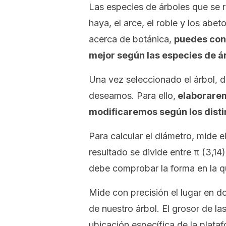
Las especies de árboles que se r
haya, el arce, el roble y los ab
acerca de botánica,
puedes cons
mejor según las especies de á
Una vez seleccionado el árbol, 
deseamos. Para ello,
elaborarem
modificaremos según los disti
Para calcular el diámetro, mide e
resultado se divide entre π (3,1
debe comprobar la forma en la qu
Mide con precisión el lugar en do
de nuestro árbol. El grosor de l
ubicación específica de la plata