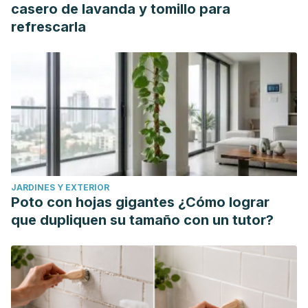
Research and Public Health
,
20
(6), 4735.
casero de lavanda y tomillo para
https://www.mdpi.com/1660-4601/20/6/4735
refrescarla
JARDINES Y EXTERIOR
Poto con hojas gigantes ¿Cómo lograr
que dupliquen su tamaño con un tutor?