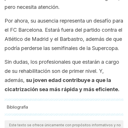
pero necesita atención.
Por ahora, su ausencia representa un desafío para
el FC Barcelona. Estará fuera del partido contra el
Atlético de Madrid y el Barbastro, además de que
podría perderse las semifinales de la Supercopa.
Sin dudas, los profesionales que estarán a cargo
de su rehabilitación son de primer nivel. Y,
además,
su joven edad contribuye a que la
cicatrización sea más rápida y más eficiente.
Bibliografía
Todas las fuentes citadas fueron revisadas a profundidad por
nuestro equipo, para asegurar su calidad, confiabilidad,
Este texto se ofrece únicamente con propósitos informativos y no