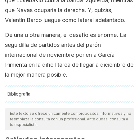
que Lukebakio cubra la banda izquierda, mientras
que Navas ocuparía la derecha. Y, quizás,
Valentín Barco juegue como lateral adelantado.
De una u otra manera, el desafío es enorme. La
seguidilla de partidos antes del parón
internacional de noviembre ponen a García
Pimienta en la difícil tarea de llegar a diciembre de
la mejor manera posible.
Bibliografía
Todas las fuentes citadas fueron revisadas a profundidad por
nuestro equipo, para asegurar su calidad, confiabilidad,
Este texto se ofrece únicamente con propósitos informativos y no
reemplaza la consulta con un profesional. Ante dudas, consulta a
vigencia y validez.
La bibliografía de este artículo fue
tu especialista.
considerada confiable y de precisión académica o
científica.