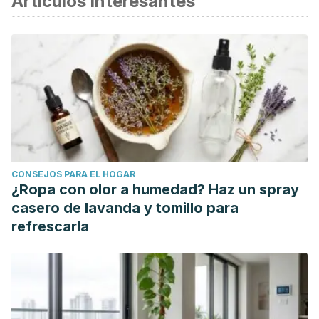
Artículos interesantes
De Hoyo, M., Naranjo-Orellana, J., Carrasco, L., Sañudo, B.,
Jiménez-Barroca, J. J., & Domínguez-Cobo, S. (2013).
Revisión sobre la lesión de la musculatura isquiotibial en el
deporte: factores de riesgo y estrategias para su
prevención.
Revista andaluza de medicina del
deporte
,
6
(1), 30-37. https://scielo.isciii.es/scielo.php?
pid=S1888-75462013000100007&script=sci_arttext
Hägglund, M., Waldén, M., & Ekstrand, J. (2013). Risk
CONSEJOS PARA EL HOGAR
factors for lower extremity muscle injury in professional
¿Ropa con olor a humedad? Haz un spray
soccer: the UEFA Injury Study.
The American journal of
casero de lavanda y tomillo para
sports medicine
,
41
(2), 327-335.
refrescarla
https://journals.sagepub.com/doi/abs/10.1177/036354651247