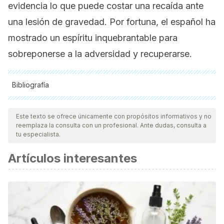
evidencia lo que puede costar una recaída ante
una lesión de gravedad. Por fortuna, el español ha
mostrado un espíritu inquebrantable para
sobreponerse a la adversidad y recuperarse.
Bibliografía
Todas las fuentes citadas fueron revisadas a profundidad por
nuestro equipo, para asegurar su calidad, confiabilidad,
Este texto se ofrece únicamente con propósitos informativos y no
reemplaza la consulta con un profesional. Ante dudas, consulta a
vigencia y validez.
La bibliografía de este artículo fue
tu especialista.
considerada confiable y de precisión académica o
Artículos interesantes
científica.
Marc Márquez vuelve a competir en el Gran Premio de
Aragón. 13 de septiembre de 2022. Agencia Télam.
https://www.telam.com.ar/notas/202209/604719-
motociclismo-gp-aragon-espana-marquez-equipo-