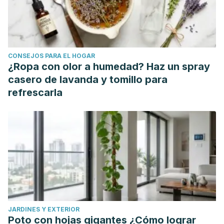
honda.html
Puigdemont, O. 2 de diciembre de 2020. ¿Qué fue lo que
sucedió con Marc Márquez en 2020? Lat Motorsport.
https://lat.motorsport.com/motogp/news/marc-marquez-
CONSEJOS PARA EL HOGAR
hombro-recuperacion-motogp/4919896/
¿Ropa con olor a humedad? Haz un spray
Marc Márquez, operado satisfactoriamente. Box Repsol.
casero de lavanda y tomillo para
https://www.boxrepsol.com/es/motogp/marc-marquez-
refrescarla
operado-satisfactoriamente/
Viñas, M. 15 de julio de 2022. Márquez comienza con
fisioterapia. As. https://as.com/motor/marquez-comienza-
con-fisioterapia-n/
Moto GP: Marc Márquez se accidentó en Mugello y
deberá ser operado nuevamente. YouTube Wayra
Noticias. https://www.youtube.com/watch?v=VPtA99-fjbM
La placa de titanio, una solución apropiada para las
JARDINES Y EXTERIOR
fracturas de húmero. 31 de agosto de 2020. Surbone.
Poto con hojas gigantes ¿Cómo lograr