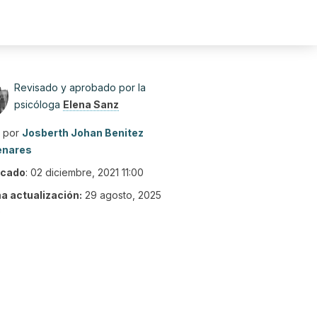
Revisado y aprobado por la
psicóloga
Elena Sanz
o por
Josberth Johan Benitez
enares
icado
:
02 diciembre, 2021 11:00
ma actualización:
29 agosto, 2025
0