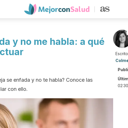
da y no me habla: a qué
ctuar
Escrit
Colm
Publ
Últi
eja se enfada y no te habla? Conoce las
02:3
iar con ello.