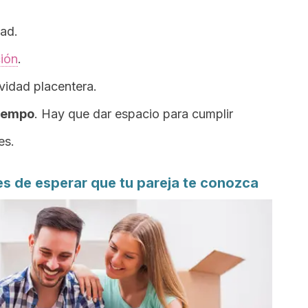
dad.
ión
.
vidad placentera.
tiempo
. Hay que dar espacio para cumplir
es.
es de esperar que tu pareja te conozca