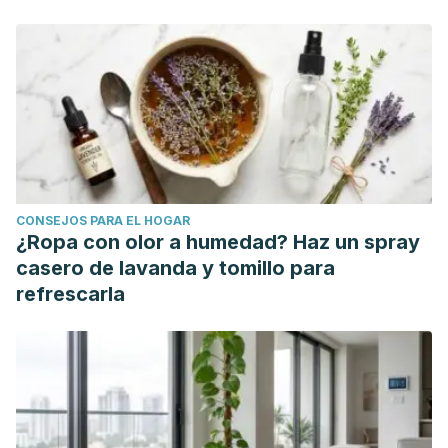
Iztacala.
Ortiz, J. M. C., García, P., & Gómez, L. (2009). Celos y
emociones : Factores de la relación de pareja en la
reacción ante la infidelidad Jealousy and emotion : how
partners react to infidelity. Athenea Digital.
https://doi.org/10.5565/rev/athenead/v0n15.528
Alzugaray, C., & García, F. (2015). Relaciones de pareja y
bienestar psicológico.
La felicidad de los chilenos. Estudios
CONSEJOS PARA EL HOGAR
sobre bienestar
,
1
.
¿Ropa con olor a humedad? Haz un spray
casero de lavanda y tomillo para
refrescarla