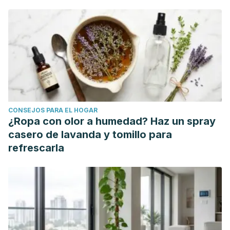
afectiva para crecer. Revista Electrónica Educare
[Internet]. 2012;16:23-30. Recuperado de:
https://www.redalyc.org/articulo.oa?id=194124704008
CONSEJOS PARA EL HOGAR
¿Ropa con olor a humedad? Haz un spray
casero de lavanda y tomillo para
refrescarla