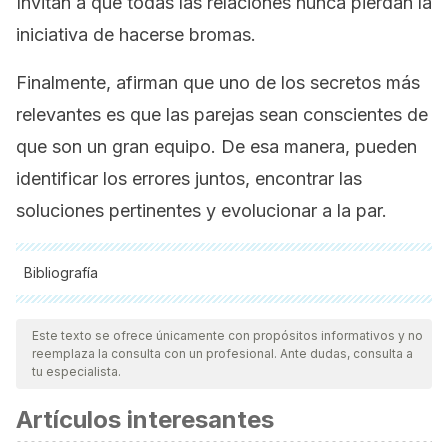
Invitan a que todas las relaciones nunca pierdan la
iniciativa de hacerse bromas.
Finalmente, afirman que uno de los secretos más
relevantes es que las parejas sean conscientes de
que son un gran equipo. De esa manera, pueden
identificar los errores juntos, encontrar las
soluciones pertinentes y evolucionar a la par.
Bibliografía
Todas las fuentes citadas fueron revisadas a profundidad por
nuestro equipo, para asegurar su calidad, confiabilidad,
Este texto se ofrece únicamente con propósitos informativos y no
reemplaza la consulta con un profesional. Ante dudas, consulta a
vigencia y validez.
La bibliografía de este artículo fue
tu especialista.
considerada confiable y de precisión académica o
Artículos interesantes
científica.
Ortega Rojas, Juan , El vínculo de pareja: Una posibilidad