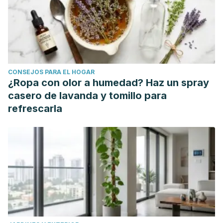
Faculdade de Ciências Humanas e Saúde. ISSN 2176-901X
.
Web.
Hernando-Gómez, Ángel, Pablo Maraver-López, and María
Pazos-Gómez. “Experiencias Positivas y Negativas En
Relaciones de Pareja de Jóvenes y Adolescentes.”
Revista
CONSEJOS PARA EL HOGAR
de Psicología
25.2 (2016): n. pag.
Revista de Psicología
.
¿Ropa con olor a humedad? Haz un spray
Web.
casero de lavanda y tomillo para
Calero, Francisco. “Matrimonio.”
¿Luis Vives o Antonio de
refrescarla
Guevara? El Inicio Del Enigma
. Dykinson, 2019. 259–
282.
¿Luis Vives o Antonio de Guevara? El inicio del
enigma
. Web.