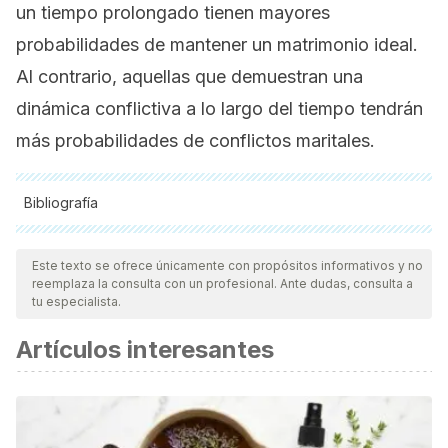
un tiempo prolongado tienen mayores
probabilidades de mantener un matrimonio ideal.
Al contrario, aquellas que demuestran una
dinámica conflictiva a lo largo del tiempo tendrán
más probabilidades de conflictos maritales.
Bibliografía
Todas las fuentes citadas fueron revisadas a profundidad por
nuestro equipo, para asegurar su calidad, confiabilidad,
Este texto se ofrece únicamente con propósitos informativos y no
reemplaza la consulta con un profesional. Ante dudas, consulta a
vigencia y validez.
La bibliografía de este artículo fue
tu especialista.
considerada confiable y de precisión académica o
Artículos interesantes
científica.
“Relaciones de Pareja.”
Kairós Gerontologia. Revista da
Faculdade de Ciências Humanas e Saúde. ISSN 2176-
901X
18.20 (2015): 173–188.
Kairós Gerontologia. Revista da