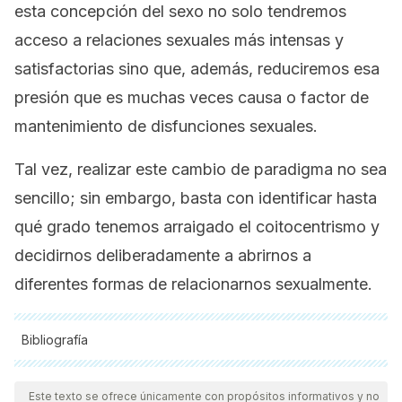
esta concepción del sexo no solo tendremos
acceso a relaciones sexuales más intensas y
satisfactorias sino que, además, reduciremos esa
presión que es muchas veces causa o factor de
mantenimiento de disfunciones sexuales.
Tal vez, realizar este cambio de paradigma no sea
sencillo; sin embargo, basta con identificar hasta
qué grado tenemos arraigado el coitocentrismo y
decidirnos deliberadamente a abrirnos a
diferentes formas de relacionarnos sexualmente.
Bibliografía
Todas las fuentes citadas fueron revisadas a profundidad por
nuestro equipo, para asegurar su calidad, confiabilidad,
Este texto se ofrece únicamente con propósitos informativos y no