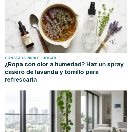
Relación entre la percepción de la satisfacción marital,
sexual y la comunicación en parejas.
Revista Peruana de
Psicología y Trabajo Social
,
1
(1), 15-28.
Sternberg, R. J. (1986). A triangular theory of
love.
Psychological review
,
93
(2), 119.
Sánchez-Fuentes, M. M., Santos-Iglesias, P., & Sierra, J. C.
(2014). A systematic review of sexual satisfaction.
CONSEJOS PARA EL HOGAR
International journal of clinical and health psychology
,
14
(1),
¿Ropa con olor a humedad? Haz un spray
67-75.
casero de lavanda y tomillo para
refrescarla