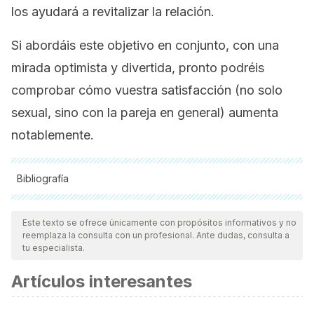
los ayudará a revitalizar la relación.
Si abordáis este objetivo en conjunto, con una
mirada optimista y divertida, pronto podréis
comprobar cómo vuestra satisfacción (no solo
sexual, sino con la pareja en general) aumenta
notablemente.
Bibliografía
Todas las fuentes citadas fueron revisadas a profundidad por
nuestro equipo, para asegurar su calidad, confiabilidad,
Este texto se ofrece únicamente con propósitos informativos y no
reemplaza la consulta con un profesional. Ante dudas, consulta a
vigencia y validez.
La bibliografía de este artículo fue
tu especialista.
considerada confiable y de precisión académica o
Artículos interesantes
científica.
de Lourdes Eguiluz, L., Calvo, R. M., & De la Orta, D. (2012).