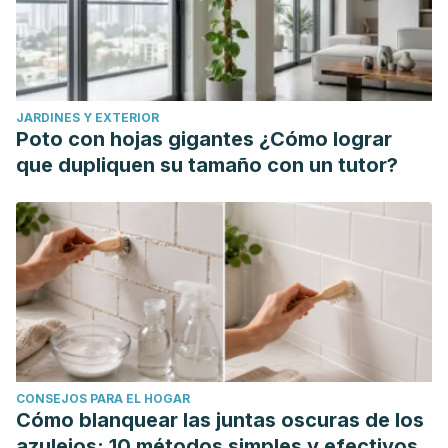
of-Cockroaches-A-Public-Health-Concern.pdf
Lai, O., Ho, D., Glick, S., & Jagdeo, J. (2016). Bed bugs and
possible transmission of human pathogens: a systematic
review.
Archives of dermatological research
,
308
, 531-538.
JARDINES Y EXTERIOR
https://link.springer.com/article/10.1007/s00403-016-1661-8
Poto con hojas gigantes ¿Cómo lograr
que dupliquen su tamaño con un tutor?
CONSEJOS PARA EL HOGAR
Cómo blanquear las juntas oscuras de los
azulejos: 10 métodos simples y efectivos