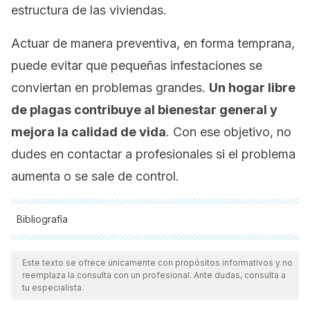
estructura de las viviendas.
Actuar de manera preventiva, en forma temprana,
puede evitar que pequeñas infestaciones se
conviertan en problemas grandes.
Un hogar libre
de plagas contribuye al bienestar general y
mejora la calidad de vida
. Con ese objetivo, no
dudes en contactar a profesionales si el problema
aumenta o se sale de control.
Bibliografía
Todas las fuentes citadas fueron revisadas a profundidad por
nuestro equipo, para asegurar su calidad, confiabilidad,
Este texto se ofrece únicamente con propósitos informativos y no
reemplaza la consulta con un profesional. Ante dudas, consulta a
vigencia y validez.
La bibliografía de este artículo fue
tu especialista.
considerada confiable y de precisión académica o