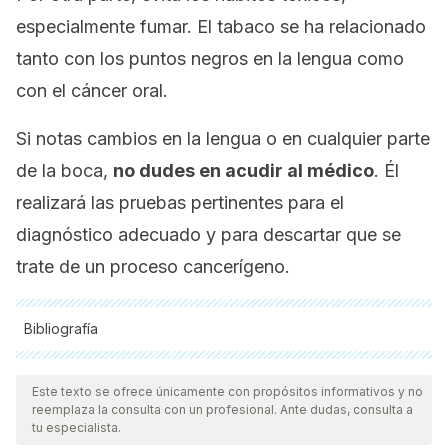
especialmente fumar. El tabaco se ha relacionado
tanto con los puntos negros en la lengua como
con el cáncer oral.
Si notas cambios en la lengua o en cualquier parte
de la boca,
no dudes en acudir al médico
. Él
realizará las pruebas pertinentes para el
diagnóstico adecuado y para descartar que se
trate de un proceso cancerígeno.
Bibliografía
Todas las fuentes citadas fueron revisadas a profundidad por
nuestro equipo, para asegurar su calidad, confiabilidad,
Este texto se ofrece únicamente con propósitos informativos y no
reemplaza la consulta con un profesional. Ante dudas, consulta a
vigencia y validez.
La bibliografía de este artículo fue
tu especialista.
considerada confiable y de precisión académica o