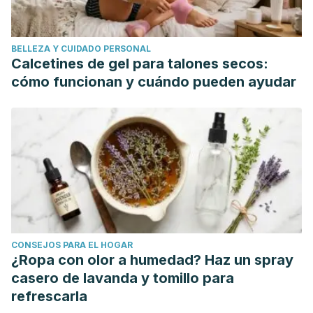
Society: A-Z Encyclopedia of Garden Plants.
New York, NY:
DK.
BELLEZA Y CUIDADO PERSONAL
Bohn S. K, Croft K. D, et al. Effects of black tea on body
Calcetines de gel para talones secos:
composition and metabolic outcomes related to
cómo funcionan y cuándo pueden ayudar
cardiovascular disease risk: a randomized controlled trial.
Food Function.
Julio 2014. 5 (7): 1613-20.
Bunsawat, J.; Elliott, N. E.; Hertweck, K. L..; Sproles, E., and
Alice, L. A. (2004). “Phylogenetics of Mentha (Lamiaceae):
Evidence from Chloroplast DNA Sequences”,
Systematic
Botany,
29 (4): 959-964.
Jamous R. M, Abu-Zaitoun S. Y, et al. Antiobesity and
antioxidant potentials of selected palestinian medicinal
CONSEJOS PARA EL HOGAR
plants.
Evidence based Complementary and Alternative
¿Ropa con olor a humedad? Haz un spray
Medicine.
Junio 2018. 8426752.
casero de lavanda y tomillo para
Keramati M, Musazadeh V, et al. Cinnamon, an effective
refrescarla
anti-obesity agent: evidence from an umbrella meta-