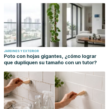
analysis.
Journal of Food Biochemistry
. Abril 2022. e14166.
National Center for Complementary and Integrative Health.
Peppermint oil. U. S. Department of Health and Human
Services. Octubre 2020.
Nutriton Data. Peppermint, fresh, mint.
Willcox J, Ash S. L, et al. Antioxidants and prevention of
chronic disease.
Critical Reviews in Food Science and
JARDINES Y EXTERIOR
Nutrition
. 2004. 44 (4): 275-95.
Poto con hojas gigantes, ¿cómo lograr
Yang C. S, Zhang J, et al. Mechanisms of body weight
que dupliquen su tamaño con un tutor?
reduction and metabolic syndrome alleviation by tea.
Molecular Nutrition Food Research
. Diciembre 2015.