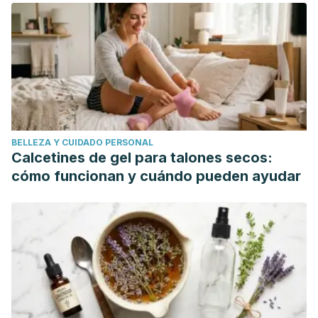
PMID: 29759111.
Ren Z, Huang C, Momma H, Cui Y, Sugiyama S, Niu K,
Nagatomi R. The consumption of fish cooked by different
methods was related to the risk of hyperuricemia in
Japanese adults: A 3-year follow-up study. Nutr Metab
Cardiovasc Dis. 2016 Sep;26(9):778-85. doi:
10.1016/j.numecd.2016.05.009. Epub 2016 May 28. PMID:
BELLEZA Y CUIDADO PERSONAL
27345758.
Calcetines de gel para talones secos:
Li R, Yu K, Li C. Dietary factors and risk of gout and
cómo funcionan y cuándo pueden ayudar
hyperuricemia: a meta-analysis and systematic review. Asia
Pac J Clin Nutr. 2018;27(6):1344-1356. doi:
10.6133/apjcn.201811_27(6).0022. PMID: 30485934.
Álvarez-Lario B, Alonso-Valdivielso JL. Hiperuricemia y
gota; el papel de la dieta [Hyperuricemia and gout; the role
of diet]. Nutr Hosp. 2014 Apr 1;29(4):760-70. Spanish. doi:
10.3305/nh.2014.29.4.7196. PMID: 24679016.