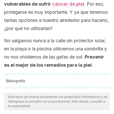
vulnerables de sufrir
cáncer de piel
. Por eso,
protegerse es muy importante. Y ya que tenemos
tantas opciones a nuestro alrededor para hacerlo,
¿por qué no utilizarlas?
No salgamos nunca a la calle sin protector solar,
en la playa o la piscina utilicemos una sombrilla y
no nos olvidemos de las gafas de sol.
Prevenir
es el mejor de los remedios para la piel
.
Bibliografía
Todas las fuentes citadas fueron revisadas a profundidad por
nuestro equipo, para asegurar su calidad, confiabilidad,
Este texto se ofrece únicamente con propósitos informativos y no
reemplaza la consulta con un profesional. Ante dudas, consulta a
vigencia y validez.
La bibliografía de este artículo fue
tu especialista.
considerada confiable y de precisión académica o