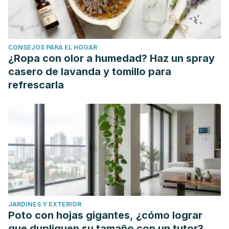
comercialización de una crema corporal aclaradora, que
contenga dióxido de titanio y extracto de limón, para
mujeres que presenten hiperpigmentación, en la ciudad de
CONSEJOS PARA EL HOGAR
Guayaquil
(Bachelor's thesis, Universidad de Guayaquil.
¿Ropa con olor a humedad? Haz un spray
Facultad de Ciencias Químicas).
casero de lavanda y tomillo para
refrescarla
JARDINES Y EXTERIOR
Poto con hojas gigantes, ¿cómo lograr
que dupliquen su tamaño con un tutor?