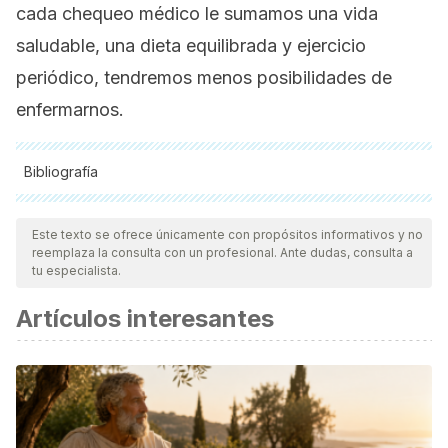
cada chequeo médico le sumamos una vida
saludable, una dieta equilibrada y ejercicio
periódico, tendremos menos posibilidades de
enfermarnos.
Bibliografía
Todas las fuentes citadas fueron revisadas a profundidad por
nuestro equipo, para asegurar su calidad, confiabilidad,
Este texto se ofrece únicamente con propósitos informativos y no
reemplaza la consulta con un profesional. Ante dudas, consulta a
vigencia y validez.
La bibliografía de este artículo fue
tu especialista.
considerada confiable y de precisión académica o
Artículos interesantes
científica.
INE. (2009). Un chequeo a los españoles. Cifras INE, 1–12.
Retrieved from http://www.ine.es/revistas/cifraine/0209.pdf
Vignolio, J., Vacarezza, M., Álvarez, C., y Sosa, A. (2011).
Niveles de atención, de prevención y atención primaria de