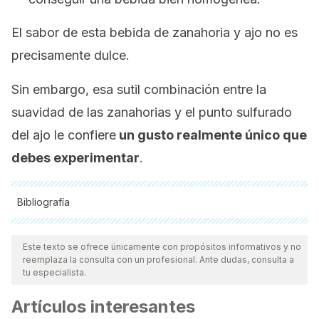
El sabor de esta bebida de zanahoria y ajo no es
precisamente dulce.
Sin embargo, esa sutil combinación entre la
suavidad de las zanahorias y el punto sulfurado
del ajo le confiere
un gusto realmente único que
debes experimentar
.
Bibliografía
Todas las fuentes citadas fueron revisadas a profundidad por
nuestro equipo, para asegurar su calidad, confiabilidad,
Este texto se ofrece únicamente con propósitos informativos y no
reemplaza la consulta con un profesional. Ante dudas, consulta a
vigencia y validez.
La bibliografía de este artículo fue
tu especialista.
considerada confiable y de precisión académica o
Artículos interesantes
científica.