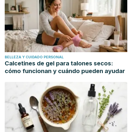
aliviar-los-problemas-respiratorios/
Luengo, P. (2004). Los aceites esenciales :Aplicaciones
farmacológicas , cosméticas y alimentarias .
Ámbito
Farmaceutico Fitoterapia
,
23
, 88–91.
https://doi.org/10.1117/12.2179560
BELLEZA Y CUIDADO PERSONAL
Calcetines de gel para talones secos:
cómo funcionan y cuándo pueden ayudar