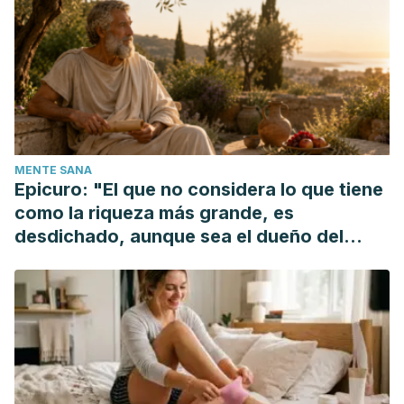
Chen, F. (2016). Tongue Coating and the Salivary Microbial
Communities Vary in Children with Halitosis.
Scientific
Reports
. https://doi.org/10.1038/srep24481
Cortelli, J. R., Dourado, M., Barbosa, S., & Westphal, M. A.
(2008). Halitosis: a review of associated factors and
therapeutic approach.
Brazilian Oral Research
.
https://doi.org/10.1590/S1806-83242008000500007
MENTE SANA
Tangerman, A. (2002). Halitosis in medicine: a review.
Int
Epicuro: "El que no considera lo que tiene
Dent J
. https://doi.org/10.1002/j.1875-595X.2002.tb00925.x
como la riqueza más grande, es
desdichado, aunque sea el dueño del
mundo"