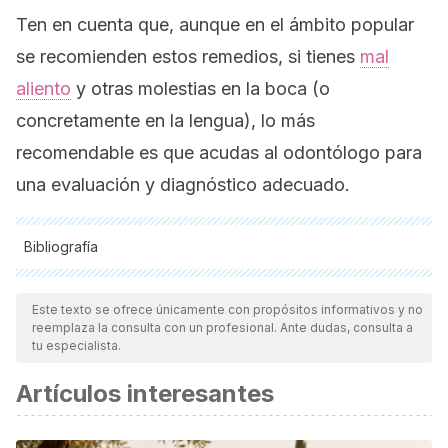
Ten en cuenta que, aunque en el ámbito popular
se recomienden estos remedios, si tienes
mal
aliento
y otras molestias en la boca (o
concretamente en la lengua), lo más
recomendable es que acudas al odontólogo para
una evaluación y diagnóstico adecuado.
Bibliografía
Todas las fuentes citadas fueron revisadas a profundidad por
nuestro equipo, para asegurar su calidad, confiabilidad,
Este texto se ofrece únicamente con propósitos informativos y no
reemplaza la consulta con un profesional. Ante dudas, consulta a
vigencia y validez.
La bibliografía de este artículo fue
tu especialista.
considerada confiable y de precisión académica o
Artículos interesantes
científica.
Ren, W., Xun, Z., Wang, Z., Zhang, Q., Liu, X., Zheng, H., …