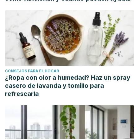
management.
Journal of natural science, biology, and
medicine
,
4
(1), 14-23.
https://www.ncbi.nlm.nih.gov/pmc/articles/PMC3633265/
Effect of oil pulling on plaque induced gingivitis: a
randomized, controlled, triple-blind study (2009). Asokan
S, Emmadi P, Chamundeswari R.
https://www.ncbi.nlm.nih.gov/pubmed/19336860
Comparison of antibacterial efficacy of coconut oil and
CONSEJOS PARA EL HOGAR
chlorhexidine on
Streptococcus mutans
: An
in vivo
study.
¿Ropa con olor a humedad? Haz un spray
Peedikayil FC, Remy V, John S, Chandru TP, Sreenivasan
casero de lavanda y tomillo para
P, Bijapur GA.
refrescarla
https://www.ncbi.nlm.nih.gov/pubmed/27891311
Antimicrobial property of lauric acid against
Propionibacterium acnes: its therapeutic potential for
1
inflammatory acne vulgaris. Nakatsuji T
, Kao MC, Fang JY,
Zouboulis CC, Zhang L, Gallo RL, Huang CM.