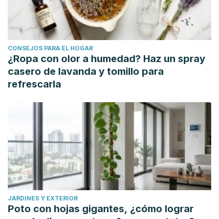
hl=es&as_sdt=0%2C5&q=cebolla+para+combatir+alopec
CONSEJOS PARA EL HOGAR
¿Ropa con olor a humedad? Haz un spray
casero de lavanda y tomillo para
refrescarla
JARDINES Y EXTERIOR
Poto con hojas gigantes, ¿cómo lograr