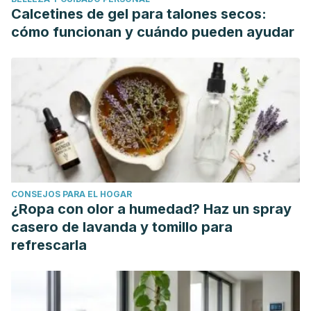
Journal of Dermatology
.
https://doi.org/10.1111/j.1346-
Calcetines de gel para talones secos:
8138.2002.tb00277.x.
cómo funcionan y cuándo pueden ayudar
Schencke C, Vásquez B, et al. El rol de la miel en los
procesos morfofisiológicos de reparación de heridas.
International Journal of Morphology.
Marzo 2016. 34:1.
Tung-Chou W, Yuan-Sheng L, et al. Effect of
Cinnamomum
osmophloelum
kanehira leaf aqueous extract on dermal
papila cell proliferation and hair growth.
Cell
transplantation
. Abril 2018.
CONSEJOS PARA EL HOGAR
¿Ropa con olor a humedad? Haz un spray
casero de lavanda y tomillo para
refrescarla