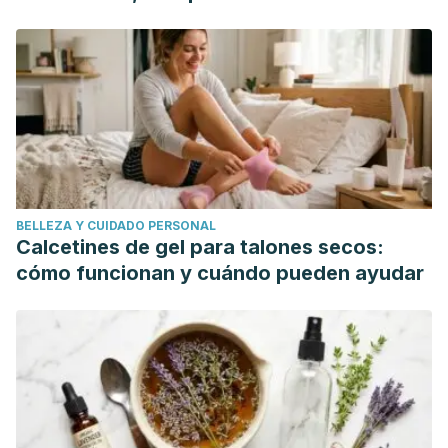
https://doi.org/10.4103/0972-2327.40220
mundo"
Zhang, L., Fiala, M., Cashman, J., Sayre, J., Espinosa, A.,
Mahanian, M., … Rosenthal, M. (2006). Curcuminoids
enhance amyloid-β uptake by macrophages of Alzheimer’s
disease patients. Journal of Alzheimer’s Disease.
https://doi.org/10.3233/JAD-2006-10101
Anand, P., Sundaram, C., Jhurani, S., Kunnumakkara, A. B., &
Aggarwal, B. B. (2008). Curcumin and cancer: An “old-age”
BELLEZA Y CUIDADO PERSONAL
disease with an “age-old” solution. Cancer Letters.
Calcetines de gel para talones secos:
https://doi.org/10.1016/j.canlet.2008.03.025
cómo funcionan y cuándo pueden ayudar
Ravindran, J., Prasad, S., & Aggarwal, B. B. (2009).
Curcumin and Cancer Cells: How Many Ways Can Curry Kill
Tumor Cells Selectively? The AAPS Journal.
https://doi.org/10.1208/s12248-009-9128-x
Wongcharoen, W., & Phrommintikul, A. (2009). The
protective role of curcumin in cardiovascular diseases.