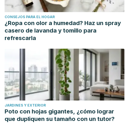
International Journal of Cardiology.
https://doi.org/10.1016/j.ijcard.2009.01.073
CONSEJOS PARA EL HOGAR
Sikora, E., Scapagnini, G., & Barbagallo, M. (2010).
¿Ropa con olor a humedad? Haz un spray
Curcumin, inflammation, ageing and age-related diseases.
casero de lavanda y tomillo para
Immunity and Ageing.
https://doi.org/10.1186/1742-4933-7-1
refrescarla
JARDINES Y EXTERIOR
Poto con hojas gigantes, ¿cómo lograr
que dupliquen su tamaño con un tutor?