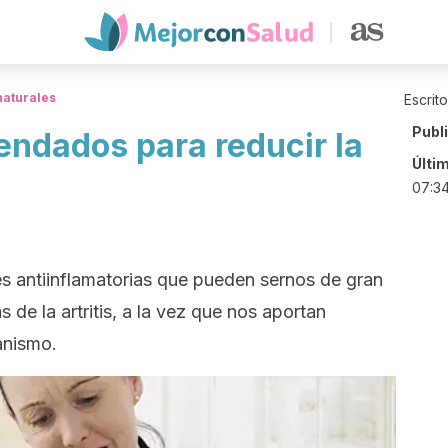
naturales
Escrit
Publ
ndados para reducir la
Últi
07:3
s antiinflamatorias que pueden sernos de gran
as de la artritis, a la vez que nos aportan
ganismo.