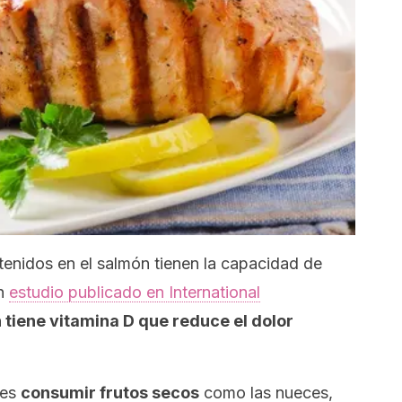
nidos en el salmón tienen la capacidad de
un
estudio publicado en
International
 tiene vitamina D que reduce el dolor
des
consumir frutos secos
como las nueces,