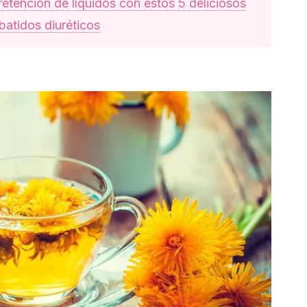
etención de líquidos con estos 5 deliciosos
batidos diuréticos