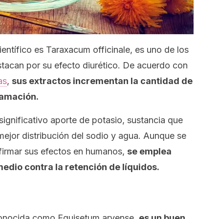
ientífico es
Taraxacum officinale
, es uno de los
tacan por su efecto diurético. De acuerdo con
as
,
sus extractos incrementan la cantidad de
flamación.
 significativo aporte de potasio, sustancia que
mejor distribución del sodio y agua. Aunque se
firmar sus efectos en humanos,
se emplea
dio contra la retención de líquidos.
 conocida como
Equisetum arvense,
es un buen