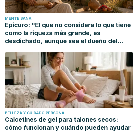
human respiratory syncytial virus in human respiratory tract
cell lines. J Ethnopharmacol. 2013;
MENTE SANA
Raal A, Volmer D, Sõukand R, Hratkevitš S, Kalle R.
Epicuro: "El que no considera lo que tiene
Complementary Treatment of the Common Cold and Flu
como la riqueza más grande, es
with Medicinal Plants - Results from Two Samples of
desdichado, aunque sea el dueño del
Pharmacy Customers in Estonia. PLoS One. 2013;
mundo"
Allan GM, Arroll B. Prevention and treatment of the common
cold: Making sense of the evidence. CMAJ. 2014.
BELLEZA Y CUIDADO PERSONAL
Calcetines de gel para talones secos:
cómo funcionan y cuándo pueden ayudar