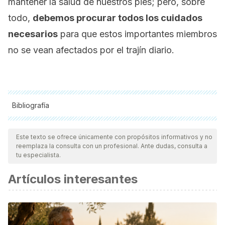
mantener la salud de nuestros pies; pero, sobre
todo,
debemos procurar todos los cuidados
necesarios
para que estos importantes miembros
no se vean afectados por el trajín diario.
Bibliografía
Todas las fuentes citadas fueron revisadas a profundidad por
nuestro equipo, para asegurar su calidad, confiabilidad,
Este texto se ofrece únicamente con propósitos informativos y no
reemplaza la consulta con un profesional. Ante dudas, consulta a
vigencia y validez.
La bibliografía de este artículo fue
tu especialista.
considerada confiable y de precisión académica o
Artículos interesantes
científica.
Moyle, W., Cooke, M. L., Beattie, E., Shum, D. H. K.,
O’Dwyer, S. T., & Barrett, S. (2014). Foot massage versus
quiet presence on agitation and mood in people with