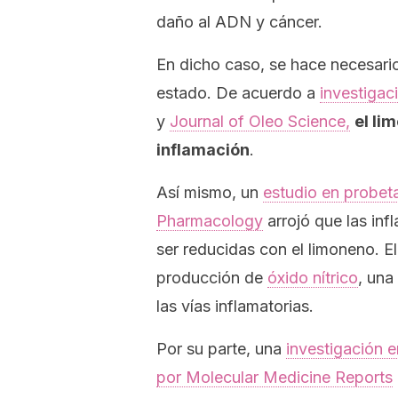
daño al ADN y cáncer.
En dicho caso, se hace necesario 
estado. De acuerdo a
investigac
y
Journal of Oleo Science
,
el li
inflamación
.
Así mismo, un
estudio en probet
Pharmacology
arrojó que las inf
ser reducidas con el limoneno. E
producción de
óxido nítrico
, una
las vías inflamatorias.
Por su parte, una
investigación e
por
Molecular Medicine Reports