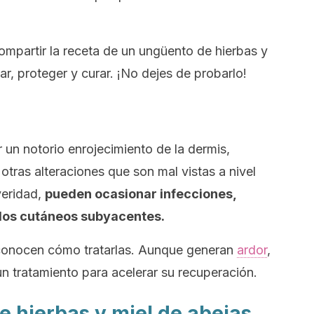
mpartir la receta de un ungüento de hierbas y
ar, proteger y curar. ¡No dejes de probarlo!
un notorio enrojecimiento de la dermis,
ras alteraciones que son mal vistas a nivel
veridad,
pueden ocasionar infecciones,
idos cutáneos subyacentes.
conocen cómo tratarlas. Aunque generan
ardor
,
un tratamiento para acelerar su recuperación.
e hierbas y miel de abejas