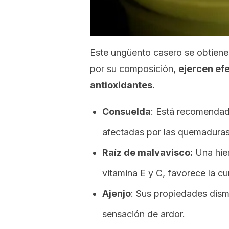
Este ungüento casero se obtien
por su composición,
ejercen efe
antioxidantes.
Consuelda
: Está recomendada
afectadas por las quemaduras 
Raíz de malvavisco:
Una hier
vitamina E y C, favorece la c
Ajenjo
: Sus propiedades dismin
sensación de ardor.