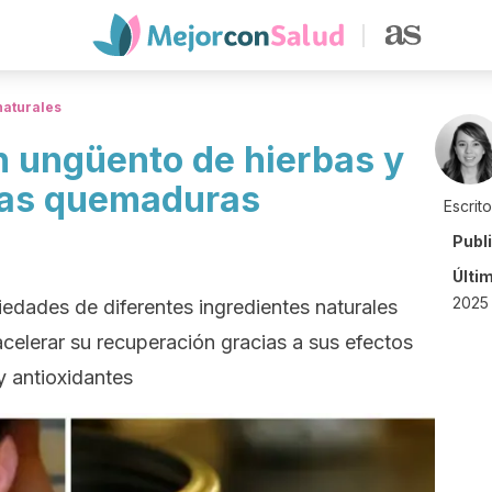
naturales
 ungüento de hierbas y
 las quemaduras
Escrit
Publ
Últi
2025 
dades de diferentes ingredientes naturales
acelerar su recuperación gracias a sus efectos
 y antioxidantes